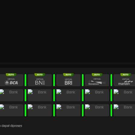
k dapat diproses