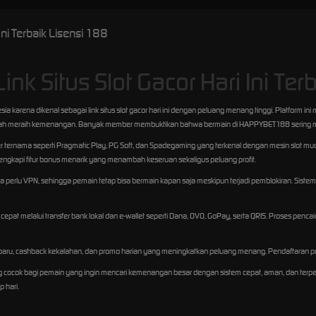
ni Terbaik Lisensi 188
k Situs Slot Gacor Hari Ini Ter
sia karena dikenal sebagai link situs slot gacor hari ini dengan peluang menang tinggi. Platform i
udah meraih kemenangan. Banyak member membuktikan bahwa bermain di HAPPYBET188 sering menda
r ternama seperti Pragmatic Play, PG Soft, dan Spadegaming yang terkenal dengan mesin slot m
lengkapi fitur bonus menarik yang menambah keseruan sekaligus peluang profit.
pa perlu VPN, sehingga pemain tetap bisa bermain kapan saja meskipun terjadi pemblokiran. Siste
cepat melalui transfer bank lokal dan e-wallet seperti Dana, OVO, GoPay, serta QRIS. Proses p
aru, cashback kekalahan, dan promo harian yang meningkatkan peluang menang. Pendaftaran pu
ng cocok bagi pemain yang ingin mencari kemenangan besar dengan sistem cepat, aman, dan terp
 hari.