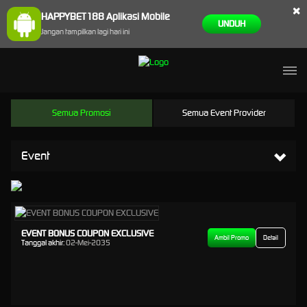
×
HAPPYBET188 Aplikasi Mobile
UNDUH
Jangan tampilkan lagi hari ini
Semua Promosi
Semua Event Provider
Event
EVENT BONUS COUPON EXCLUSIVE
Ambil Promo
Detail
Tanggal akhir:
02-Mei-2035