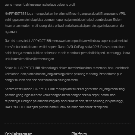
yang menambah keseruan sekaligus peluang profit.
HAPPYBET188 juga menyediakan link alternatif resmi yang selalu aktif tanpa perlu VPN,
sehingga pemain tetap bisa bermain kapan saja meskipun terjadi pemblokiran. Sistem
keamanan modern melindungi data pribadi serta transaksi pemain agar tetap aman dan
nyaman.
Dari sisi transaksi, HAPPYBET188 menawarkan deposit dan withdraw super cepat melalui
transfer bank lokal dan e-wallet seperti Dana, OVO, GoPay, serta QRIS. Proses pencairan
saldo hanya membutuhkan beberapa menit, membuat pemain tidak perlu menunggu lama
untuk menikmati hasil kemenangan.
Selain itu, HAPPYBET188 dikenal royal dalam memberikan bonus member baru, cashback
kekalahan, dan promo harian yang meningkatkan peluang menang. Pendaftaran pun
sangat mudah dan bisa selesai dalam hitungan menit.
Secara keseluruhan, HAPPYBET188 merupakan situs slot gacor hari ini yang cocok bagi
pemain yang ingin mencari kemenangan besar dengan sistem cepat, aman, dan
terpercaya. Dengan permainan lengkap, bonus melimpah, serta peluang jackpot tinggi,
HAPPYBET188 menjadi pilihan terbaik untuk bermain slot online setiap hari.
Kebijaksanaan
Platform