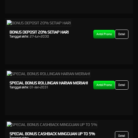
BONUS DEPOSIT 20% SETIAP HARI
Ambil Promo
Detail
Tanggal akhir:
27-Jun-2030
SPECIAL BONUS ROLLINGAN HARIAN MERIAH!
Ambil Promo
Detail
Tanggal akhir:
01-Jan-2031
SPECIAL BONUS CASHBACK MINGGUAN UP TO 5%
Detail