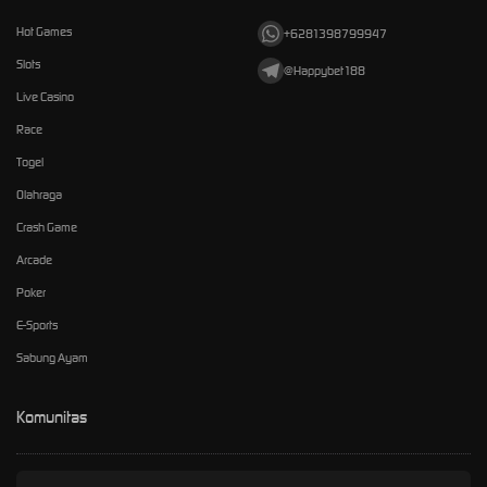
Hot Games
+6281398799947
Slots
@Happybet188
Live Casino
Race
Togel
Olahraga
Crash Game
Arcade
Poker
E-Sports
Sabung Ayam
Komunitas