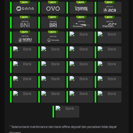
* Selama bank maintenance dan bank offline deposit dan penarikan tidak dapat
diproses