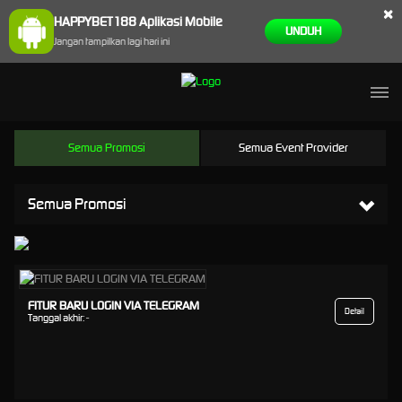
×
HAPPYBET188 Aplikasi Mobile
UNDUH
Jangan tampilkan lagi hari ini
Semua Promosi
Semua Event Provider
Semua Promosi
FITUR BARU LOGIN VIA TELEGRAM
Detail
Tanggal akhir:
-