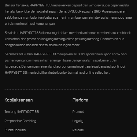
Dari sisi transaksi, HAPPYBET188 menawarkan deposit dan withdraw super cepat melalui
transfer bank lokal dan e-wallet seperti Dana, OVO, GoPay, serta QRIS. Proses pencairan
saldo hanya membutuhkan beberapa menit, membuat pemain tidak perlu menunggu lama
untuk menikmati hasil kemenangan.
Selain itu, HAPPYBET188 dikenal royal dalam memberikan bonus member baru, cashback
kekalahan, dan promo harian yang meningkatkan peluang menang. Pendaftaran pun
sangat mudah dan bisa selesai dalam hitungan menit.
Secara keseluruhan, HAPPYBET188 merupakan situs slot gacor hari ini yang cocok bagi
pemain yang ingin mencari kemenangan besar dengan sistem cepat, aman, dan
terpercaya. Dengan permainan lengkap, bonus melimpah, serta peluang jackpot tinggi,
HAPPYBET188 menjadi pilihan terbaik untuk bermain slot online setiap hari.
Kebijaksanaan
Platform
Tentang HAPPYBET188
Promosi
Responsible Gambling
Loyalty
Pusat Bantuan
Referral