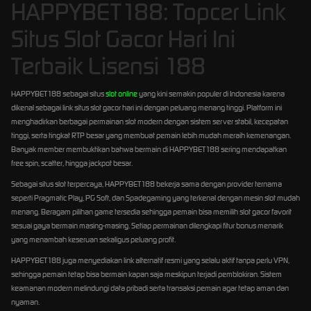
HAPPYBET188: Topcer Link
Situs Slot Gacor Hari Ini
Terbaik Lisensi 188
HAPPYBET188 sebagai situs
slot online
yang kini semakin populer di Indonesia karena
dikenal sebagai link situs slot gacor hari ini dengan peluang menang tinggi. Platform ini
menghadirkan berbagai permainan slot modern dengan sistem server stabil, kecepatan
tinggi, serta tingkat RTP besar yang membuat pemain lebih mudah meraih kemenangan.
Banyak member membuktikan bahwa bermain di HAPPYBET188 sering mendapatkan
free spin, scatter, hingga jackpot besar.
Sebagai situs slot terpercaya, HAPPYBET188 bekerja sama dengan provider ternama
seperti Pragmatic Play, PG Soft, dan Spadegaming yang terkenal dengan mesin slot mudah
menang. Beragam pilihan game tersedia sehingga pemain bisa memilih slot gacor favorit
sesuai gaya bermain masing-masing. Setiap permainan dilengkapi fitur bonus menarik
yang menambah keseruan sekaligus peluang profit.
HAPPYBET188 juga menyediakan link alternatif resmi yang selalu aktif tanpa perlu VPN,
sehingga pemain tetap bisa bermain kapan saja meskipun terjadi pemblokiran. Sistem
keamanan modern melindungi data pribadi serta transaksi pemain agar tetap aman dan
nyaman.