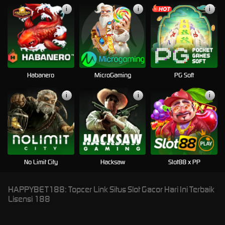
i
i
i
Habanero
MicroGaming
PG Soft
i
i
i
No Limit City
Hacksaw
Slot88 x PP
HAPPYBET188: Topcer Link Situs Slot Gacor Hari Ini Terbaik
Lisensi 188