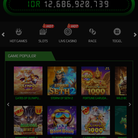
IDR
12,686,920,739
HOT GAMES
SLOTS
LIVE CASINO
RACE
TOGEL
OL
GAME POPULER
GATES OF OLYMPUS POP
STORM OF SETH 2
FORTUNE GARUDA 1000
MAHJONG WINS 3 – BLACK SCATTER
DJ BOOM BOOM
GATES OF OLYMPUS 1000
MAHJONG WAYS