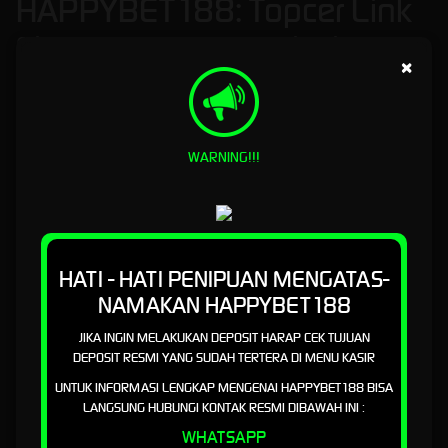
HAPPYBET188: Topcer Link
Situs Slot Gacor Hari Ini
×
Terbaik Lisensi 188
HAPPYBET188 sebagai situs
slot online
yang kini semakin populer di Indonesia karena
dikenal sebagai link situs slot gacor hari ini dengan peluang menang tinggi. Platform ini
WARNING!!!
menghadirkan berbagai permainan slot modern dengan sistem server stabil, kecepatan
tinggi, serta tingkat RTP besar yang membuat pemain lebih mudah meraih kemenangan.
Banyak member membuktikan bahwa bermain di HAPPYBET188 sering mendapatkan
free spin, scatter, hingga jackpot besar.
Sebagai situs slot terpercaya, HAPPYBET188 bekerja sama dengan provider ternama
HATI - HATI PENIPUAN MENGATAS-
seperti Pragmatic Play, PG Soft, dan Spadegaming yang terkenal dengan mesin slot mudah
NAMAKAN HAPPYBET188
menang. Beragam pilihan game tersedia sehingga pemain bisa memilih slot gacor favorit
sesuai gaya bermain masing-masing. Setiap permainan dilengkapi fitur bonus menarik
JIKA INGIN MELAKUKAN DEPOSIT HARAP CEK TUJUAN
yang menambah keseruan sekaligus peluang profit.
DEPOSIT RESMI YANG SUDAH TERTERA DI MENU KASIR
HAPPYBET188 juga menyediakan link alternatif resmi yang selalu aktif tanpa perlu VPN,
UNTUK INFORMASI LENGKAP MENGENAI HAPPYBET188 BISA
sehingga pemain tetap bisa bermain kapan saja meskipun terjadi pemblokiran. Sistem
LANGSUNG HUBUNGI KONTAK RESMI DIBAWAH INI :
keamanan modern melindungi data pribadi serta transaksi pemain agar tetap aman dan
nyaman.
WHATSAPP