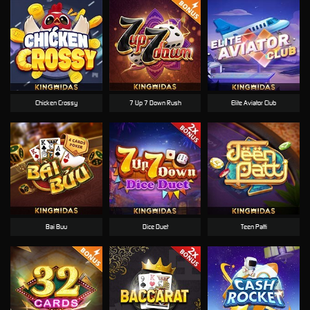
Chicken Crossy
7 Up 7 Down Rush
Elite Aviator Club
Bai Buu
Dice Duet
Teen Patti