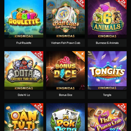
Fruit Roulette
Vietnam Fish Prawn Crab
Burmese 6 Animals
Dota Hi-Lo
Bonus Dice
Tongits