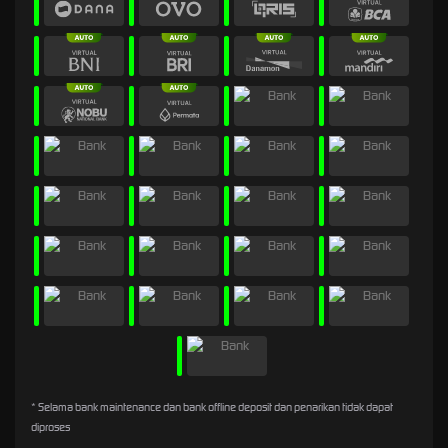
* Selama bank maintenance dan bank offline deposit dan penarikan tidak dapat
diproses