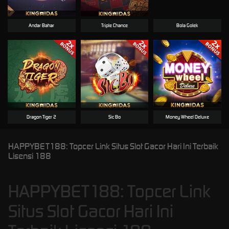
Andar Bahar
Triple Chance
Bola Golek
Dragon Tiger 2
Sic Bo
Money Wheel Deluxe
HAPPYBET188: Topcer Link Situs Slot Gacor Hari Ini Terbaik
Lisensi 188
HAPPYBET188: Topcer Link
Situs Slot Gacor Hari Ini