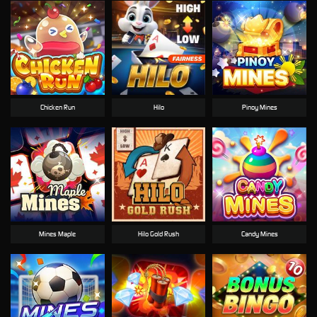
Chicken Run
Hilo
Pinoy Mines
Mines Maple
Hilo Gold Rush
Candy Mines