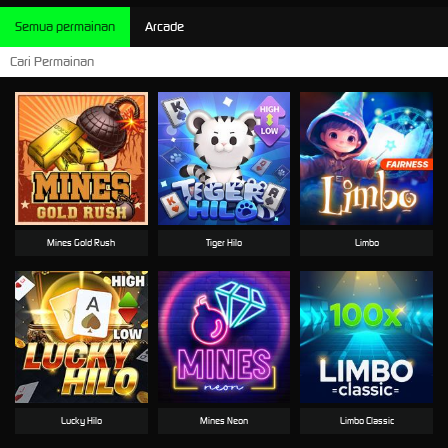
Semua permainan
Arcade
Mines Gold Rush
Tiger Hilo
Limbo
Lucky Hilo
Mines Neon
Limbo Classic