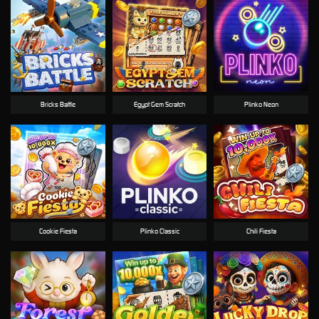
Bricks Battle
Egypt Gem Scratch
Plinko Neon
Cookie Fiesta
Plinko Classic
Chili Fiesta