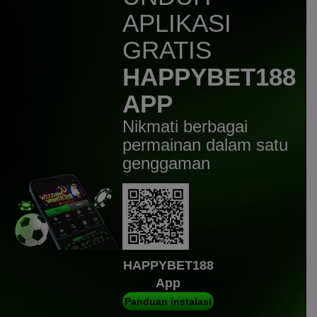
pak****8
APLIKASI
IDR
6,371,000.00
Wild West Gold
GRATIS
pak****8
HAPPYBET188
IDR
5,493,000.00
Gates of Olympus 1000
APP
pak****8
Nikmati berbagai
IDR
5,390,000.00
Wild West Gold
permainan dalam satu
genggaman
pak****8
IDR
4,804,000.00
Gates of Olympus 1000
pak****8
IDR
4,391,000.00
Gates of Olympus 1000
HAPPYBET188
tontol****9
IDR
4,361,400.00
App
Sweet Bonanza 1000
Panduan instalasi