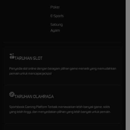
Poker
E-Sports
Sabung
Ayam
TARUHAN SLOT
Penyedia slot online dengan beragam pilihan game menarik yang memudahkan
pemain untuk mencapai jackpot
TARUHAN OLAHRAGA
Sportsbook Gaming Platform Terbaik menawarkan lebih banyak game, odds
yang lebih tinggi, dan menyediakan pilihan yang lebih banyak untuk pemain.