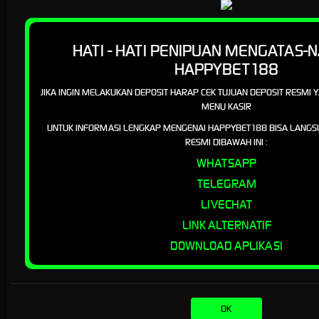
HATI - HATI PENIPUAN MENGATAS
HAPPYBET188
JIKA INGIN MELAKUKAN DEPOSIT HARAP CEK TUJUAN DEPOSIT RESMI 
MENU KASIR
UNTUK INFORMASI LENGKAP MENGENAI HAPPYBET188 BISA LANGS
RESMI DIBAWAH INI :
WHATSAPP
TELEGRAM
LIVECHAT
LINK ALTERNATIF
DOWNLOAD APLIKASI
OK
Live Casino