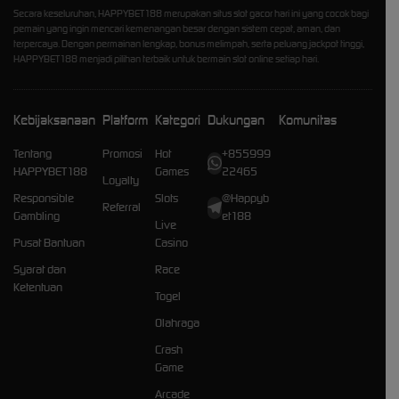
Secara keseluruhan, HAPPYBET188 merupakan situs slot gacor hari ini yang cocok bagi
pemain yang ingin mencari kemenangan besar dengan sistem cepat, aman, dan
terpercaya. Dengan permainan lengkap, bonus melimpah, serta peluang jackpot tinggi,
HAPPYBET188 menjadi pilihan terbaik untuk bermain slot online setiap hari.
Kebijaksanaan
Platform
Kategori
Dukungan
Komunitas
Tentang
Promosi
Hot
+855999
HAPPYBET188
Games
22465
Loyalty
Responsible
Slots
@Happyb
Referral
Gambling
et188
Live
Pusat Bantuan
Casino
Syarat dan
Race
Ketentuan
Togel
Olahraga
Crash
Game
Arcade