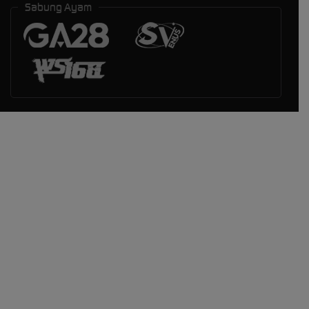
Sabung Ayam