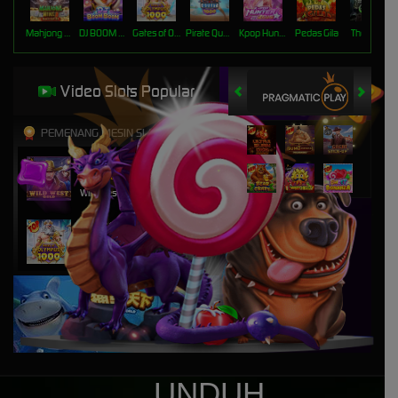
Mahjong Wins 3 – Black Scatter
DJ BOOM BOOM
Gates of Olympus 1000
Pirate Quest 1000
Kpop Hunter Zeus
Pedas Gila
The Crypt
Video Slots Popular
PEMENANG MESIN SLOT
pak****8
IDR
25,409,000.00
Wild West Gold
pak****8
IDR
15,217,200.00
Gates of Olympus 1000
prajur****6
IDR
8,128,000.00
Gates of Olympus 1000
pak****8
IDR
6,840,000.00
Gates of Olympus 1000
UNDUH