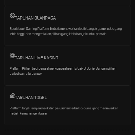
TARUHAN OLAHRAGA
Sportsbook Gaming Platform Terbaik menawarkan lebih banyak game, odds yang
lebih tinggi, dan menyediakan pilihan yang lebih banyak untuk pemain.
TARUHAN LIVE KASINO
Platform Pilihan bagi perusahaan-perusahaan terbaik di dunia, dengan pilihan
variasi game terbanyak
TARUHAN TOGEL
Platform togel yang menarik dari perusahan terbaik di dunia yang menawarkan
hadiah kemenangan besar