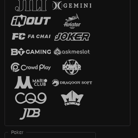
Poker