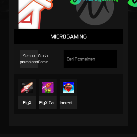
MICROGAMING
Semua
Crash
permainan
Game
FlyX
FlyX Cash Turbo
Incredible Balloon Machine