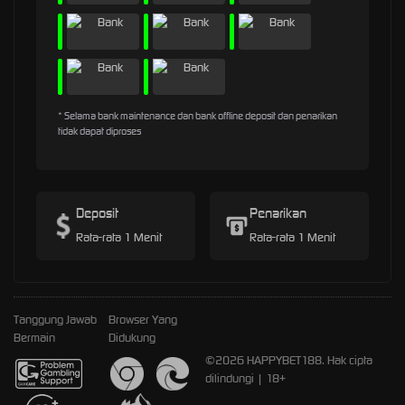
* Selama bank maintenance dan bank offline deposit dan penarikan
tidak dapat diproses
Deposit
Penarikan
Rata-rata 1 Menit
Rata-rata 1 Menit
Tanggung Jawab
Browser Yang
Bermain
Didukung
©2026 HAPPYBET188. Hak cipta
dilindungi | 18+