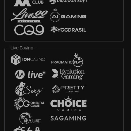
Live Casino