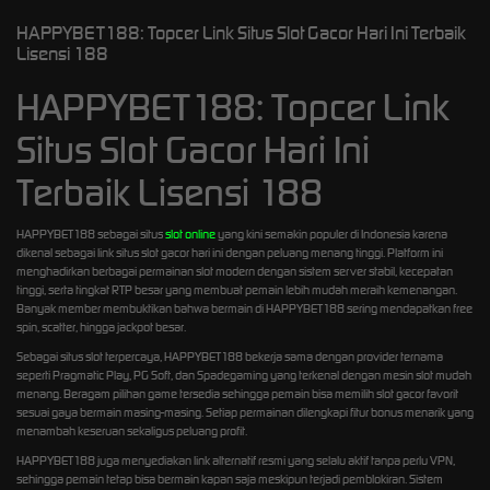
HAPPYBET188: Topcer Link Situs Slot Gacor Hari Ini Terbaik
Lisensi 188
HAPPYBET188: Topcer Link
Situs Slot Gacor Hari Ini
Terbaik Lisensi 188
HAPPYBET188 sebagai situs
slot online
yang kini semakin populer di Indonesia karena
dikenal sebagai link situs slot gacor hari ini dengan peluang menang tinggi. Platform ini
menghadirkan berbagai permainan slot modern dengan sistem server stabil, kecepatan
tinggi, serta tingkat RTP besar yang membuat pemain lebih mudah meraih kemenangan.
Banyak member membuktikan bahwa bermain di HAPPYBET188 sering mendapatkan free
spin, scatter, hingga jackpot besar.
Sebagai situs slot terpercaya, HAPPYBET188 bekerja sama dengan provider ternama
seperti Pragmatic Play, PG Soft, dan Spadegaming yang terkenal dengan mesin slot mudah
menang. Beragam pilihan game tersedia sehingga pemain bisa memilih slot gacor favorit
sesuai gaya bermain masing-masing. Setiap permainan dilengkapi fitur bonus menarik yang
menambah keseruan sekaligus peluang profit.
HAPPYBET188 juga menyediakan link alternatif resmi yang selalu aktif tanpa perlu VPN,
sehingga pemain tetap bisa bermain kapan saja meskipun terjadi pemblokiran. Sistem