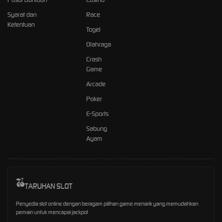
Syarat dan
Race
Ketentuan
Togel
Olahraga
Crash
Game
Arcade
Poker
E-Sports
Sabung
Ayam
TARUHAN SLOT
Penyedia slot online dengan beragam pilihan game menarik yang memudahkan
pemain untuk mencapai jackpot