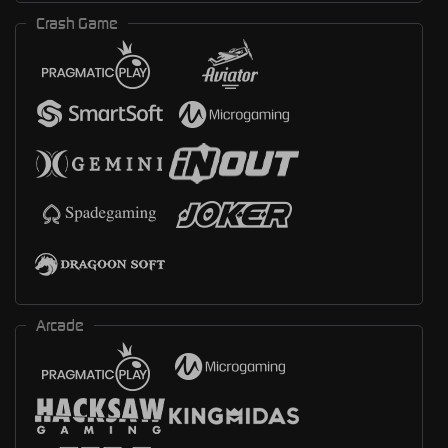
Crash Game
Arcade