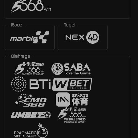
Race
Togel
Olahraga