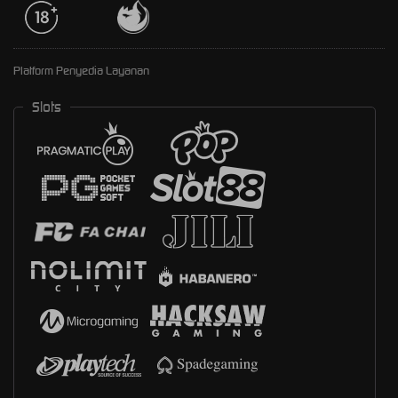
Platform Penyedia Layanan
Slots