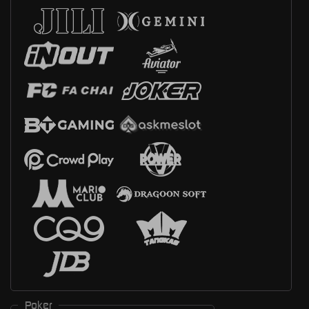
Poker