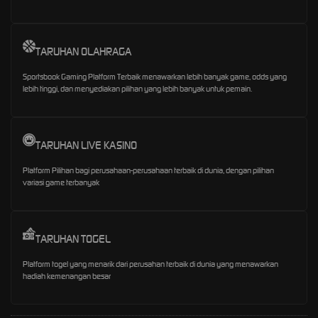
TARUHAN OLAHRAGA
Sportsbook Gaming Platform Terbaik menawarkan lebih banyak game, odds yang
lebih tinggi, dan menyediakan pilihan yang lebih banyak untuk pemain.
TARUHAN LIVE KASINO
Platform Pilihan bagi perusahaan-perusahaan terbaik di dunia, dengan pilihan
variasi game terbanyak
TARUHAN TOGEL
Platform togel yang menarik dari perusahan terbaik di dunia yang menawarkan
hadiah kemenangan besar