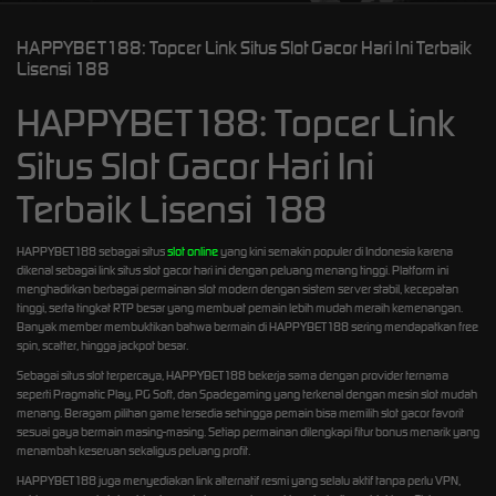
HAPPYBET188: Topcer Link Situs Slot Gacor Hari Ini Terbaik
Lisensi 188
HAPPYBET188: Topcer Link
Situs Slot Gacor Hari Ini
Terbaik Lisensi 188
HAPPYBET188 sebagai situs
slot online
yang kini semakin populer di Indonesia karena
dikenal sebagai link situs slot gacor hari ini dengan peluang menang tinggi. Platform ini
menghadirkan berbagai permainan slot modern dengan sistem server stabil, kecepatan
tinggi, serta tingkat RTP besar yang membuat pemain lebih mudah meraih kemenangan.
Banyak member membuktikan bahwa bermain di HAPPYBET188 sering mendapatkan free
spin, scatter, hingga jackpot besar.
Sebagai situs slot terpercaya, HAPPYBET188 bekerja sama dengan provider ternama
seperti Pragmatic Play, PG Soft, dan Spadegaming yang terkenal dengan mesin slot mudah
menang. Beragam pilihan game tersedia sehingga pemain bisa memilih slot gacor favorit
sesuai gaya bermain masing-masing. Setiap permainan dilengkapi fitur bonus menarik yang
menambah keseruan sekaligus peluang profit.
HAPPYBET188 juga menyediakan link alternatif resmi yang selalu aktif tanpa perlu VPN,