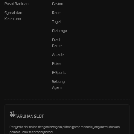
Pusat Bantuan
Casino
Syarat dan
Race
Ketentuan
Togel
Olahraga
Crash
Game
Arcade
Poker
E-Sports
Sabung
Ayam
TARUHAN SLOT
Penyedia slot online dengan beragam pilihan game menarik yang memudahkan
pemain untuk mencapai jackpot