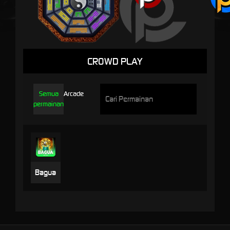
CROWD PLAY
Semua
Arcade
permainan
Bagua