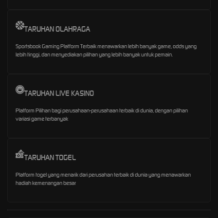
TARUHAN OLAHRAGA
Sportsbook Gaming Platform Terbaik menawarkan lebih banyak game, odds yang
lebih tinggi, dan menyediakan pilihan yang lebih banyak untuk pemain.
TARUHAN LIVE KASINO
Platform Pilihan bagi perusahaan-perusahaan terbaik di dunia, dengan pilihan
variasi game terbanyak
TARUHAN TOGEL
Platform togel yang menarik dari perusahan terbaik di dunia yang menawarkan
hadiah kemenangan besar