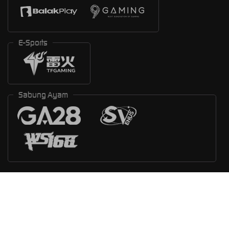
E-Sports
Sabung Ayam