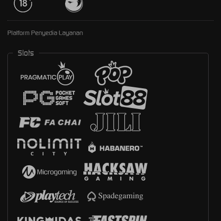
Platform Penyedia Layanan
Slots