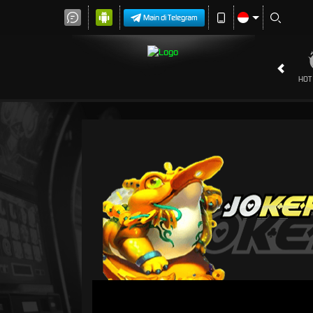
Main di Telegram
HOT