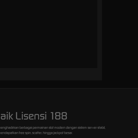
baik Lisensi 188
ni menghadirkan berbagai permainan slot modern dengan sistem server stabil,
patkan free spin, scatter, hingga jackpot besar.