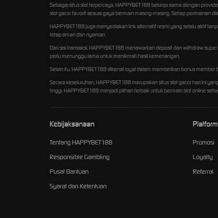
Sebagai situs slot terpercaya, HAPPYBET188 bekerja sama dengan provide
slot gacor favorit sesuai gaya bermain masing-masing. Setiap permainan di
HAPPYBET188 juga menyediakan link alternatif resmi yang selalu aktif tan
tetap aman dan nyaman.
Dari sisi transaksi, HAPPYBET188 menawarkan deposit dan withdraw super 
perlu menunggu lama untuk menikmati hasil kemenangan.
Selain itu, HAPPYBET188 dikenal royal dalam memberikan bonus member b
Secara keseluruhan, HAPPYBET188 merupakan situs slot gacor hari ini yan
tinggi, HAPPYBET188 menjadi pilihan terbaik untuk bermain slot online setiap
Kebijaksanaan
Platform
Tentang HAPPYBET188
Promosi
Responsible Gambling
Loyalty
Pusat Bantuan
Referral
Syarat dan Ketentuan