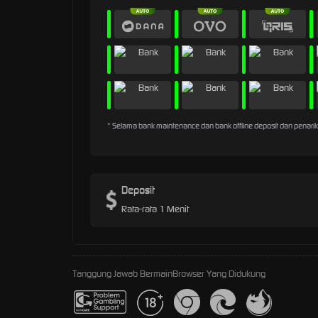
* Selama bank maintenance dan bank offline deposit dan penarik
Deposit
Rata-rata 1 Menit
Tanggung Jawab Bermain
Browser Yang Didukung