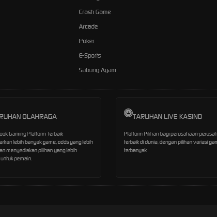
Crash Game
Arcade
Poker
E-Sports
Sabung Ayam
RUHAN OLAHRAGA
TARUHAN LIVE KASINO
ook Gaming Platform Terbaik
Platform Pilihan bagi perusahaan-perusa
kan lebih banyak game, odds yang lebih
terbaik di dunia, dengan pilihan variasi g
 dan menyediakan pilihan yang lebih
terbanyak
untuk pemain.