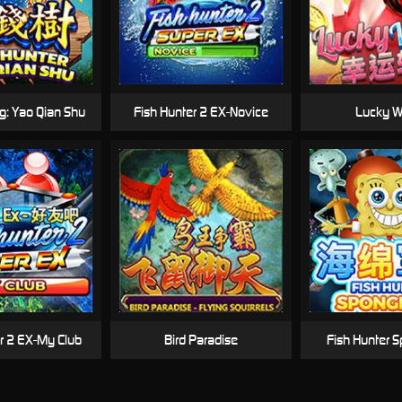
g: Yao Qian Shu
Fish Hunter 2 EX-Novice
Lucky W
r 2 EX-My Club
Bird Paradise
Fish Hunter 