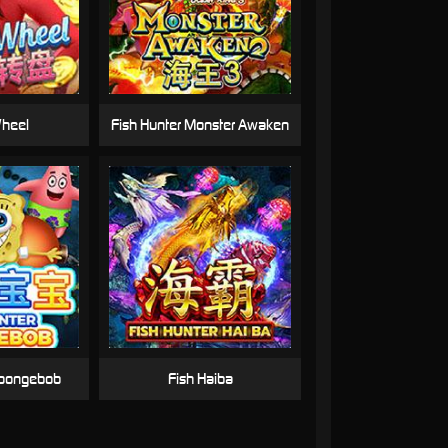
heel
Fish Hunter Monster Awaken
Spongebob
Fish Haiba