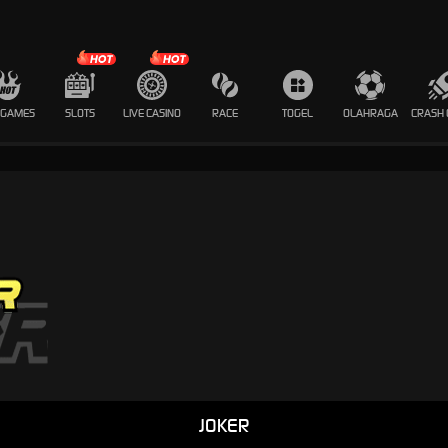
 GAMES
SLOTS
LIVE CASINO
RACE
TOGEL
OLAHRAGA
CRASH
JOKER