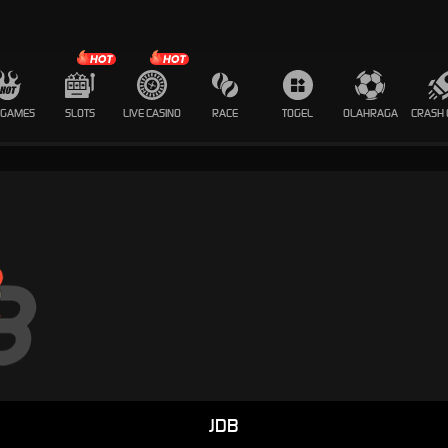
 GAMES
SLOTS
LIVE CASINO
RACE
TOGEL
OLAHRAGA
CRASH
JDB