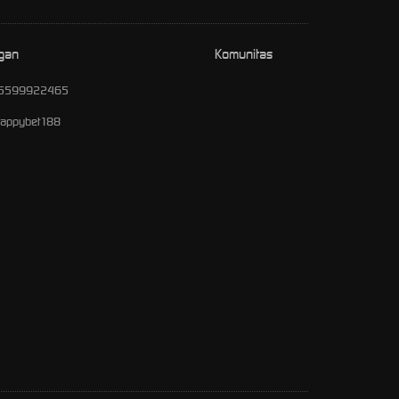
gan
Komunitas
5599922465
appybet188