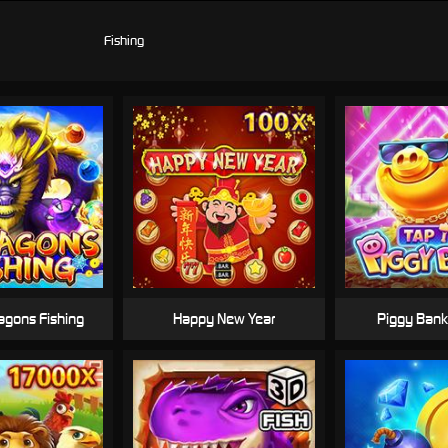
Fishing
agons Fishing
Happy New Year
Piggy Bank