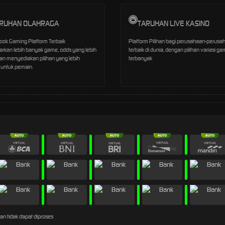
RUHAN OLAHRAGA
TARUHAN LIVE KASINO
ook Gaming Platform Terbaik
Platform Pilihan bagi perusahaan-perusa
kan lebih banyak game, odds yang lebih
terbaik di dunia, dengan pilihan variasi g
 dan menyediakan pilihan yang lebih
terbanyak
untuk pemain.
an tidak dapat diproses