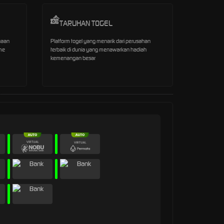
TARUHAN TOGEL
haan
Platform togel yang menarik dari perusahan
ame
terbaik di dunia yang menawarkan hadiah
kemenangan besar