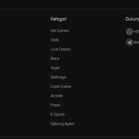
Kategori
Dukun
Hot Games
+8
Slots
@H
Live Casino
Race
Togel
Olahraga
Crash Game
Arcade
Poker
E-Sports
Sabung Ayam