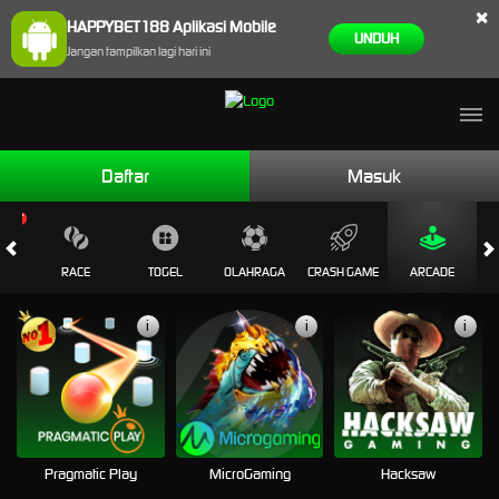
×
HAPPYBET188 Aplikasi Mobile
UNDUH
Jangan tampilkan lagi hari ini
Daftar
Masuk
SINO
RACE
TOGEL
OLAHRAGA
CRASH GAME
ARCADE
i
i
i
Pragmatic Play
MicroGaming
Hacksaw