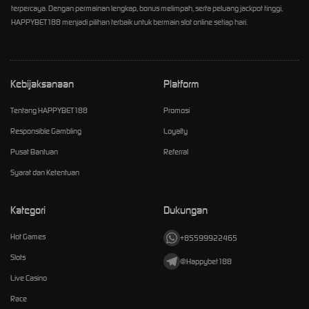
terpercaya. Dengan permainan lengkap, bonus melimpah, serta peluang jackpot tinggi,
HAPPYBET188 menjadi pilihan terbaik untuk bermain slot online setiap hari.
Kebijaksanaan
Platform
Tentang HAPPYBET188
Promosi
Responsible Gambling
Loyalty
Pusat Bantuan
Referral
Syarat dan Ketentuan
Kategori
Dukungan
Hot Games
+85599922465
Slots
@Happybet188
Live Casino
Race